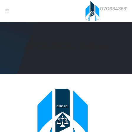
0706343881
ABOUDOU Sekou
Previous
Next