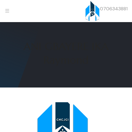
0706343881
ANI GBAYERE IKA
Raymond