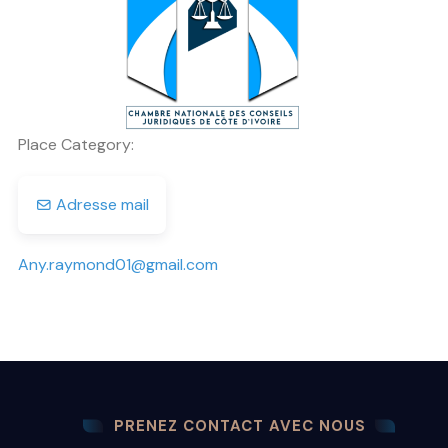
Previous
Next
Place Category:
Adresse mail
Any.raymond01
@
gmail.com
PRENEZ CONTACT AVEC NOUS