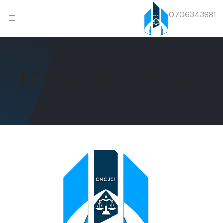
0706343881
BONGA ANGE Martial
Previous
Next