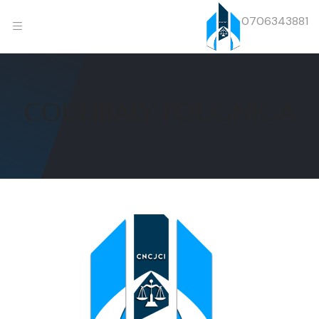
0706343881
COULIBALY FOUGNIGA
Previous
Next