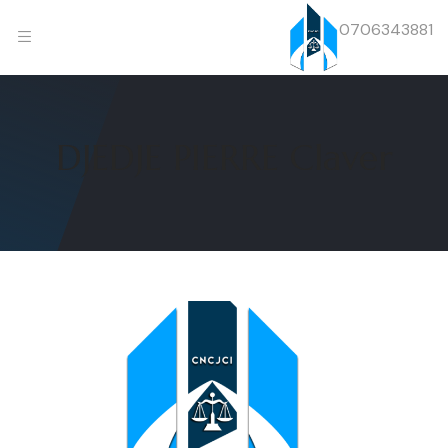
0706343881
DJEDJE PIERRE Claver
Previous
Next