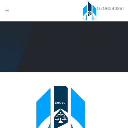
0706343881
FADIGA Karamoko
Previous
Next