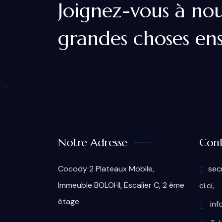
Joignez-vous à nou
grandes choses en
Notre Adresse
Cont
Cocody 2 Plateaux Mobile,
sec
Immeuble BOLOHI, Escalier C, 2 ème
ci.ci,
étage
inf