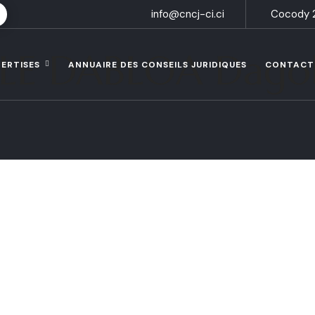
info@cncj-ci.ci
Cocody 2
LE DABLOA Dago
PERTISES
ANNUAIRE DES CONSEILS JURIDIQUES
CONTACT