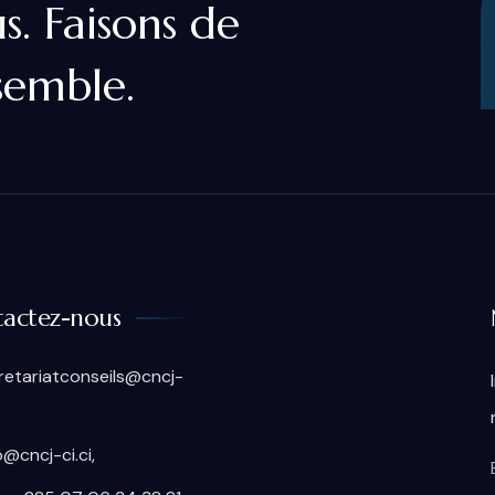
s. Faisons de
semble.
actez-nous
retariatconseils@cncj-
o@cncj-ci.ci,