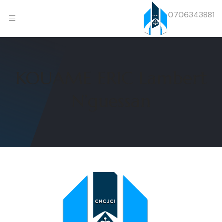
0706343881
KOUAME ERIC Lambert
N’guessan