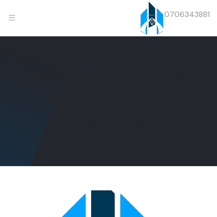
0706343881
N’GUESSAN Lilianne
Mauricine St LIN
Eléonore