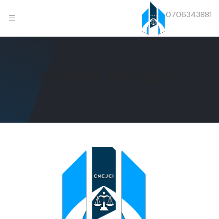
0706343881
YONAN Théodore
Previous
Next